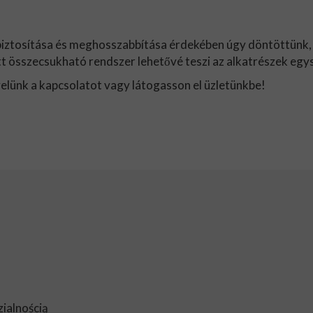
biztosítása és meghosszabbítása érdekében úgy döntöttünk,
tt összecsukható rendszer lehetővé teszi az alkatrészek egys
elünk a kapcsolatot vagy látogasson el üzletünkbe!
ialnością