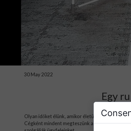
30 May 2022
Egy ru
Consen
Olyan időket élünk, amikor életünk fontos részév
Cégként mindent megteszünk annak érdekében, ho
szolgálják ügyfeleinket.