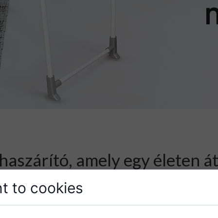
haszárító, amely egy életen át 
t to cookies
é vált, hogy vigyázzunk a környezetre és közös bolygónkra.
gy egyre több termékünket környezetbarát eszközökkel és te