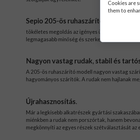
Cookies are s
them to enhanc
Sepio 205-ös ruhaszárító modell
tökéletes megoldás az igényes ügyfelek számára
legmagasabb minőség és szerkezeti szilárdság bi
Nagyon vastag rudak, stabil és tartós
A 205-ös ruhaszárító modell nagyon vastag szárít
hagyományos szárítók. A rudak nem hajlanak meg a 
Újrahasznosítás.
Már a legkisebb alkatrészek gyártási szakaszába
miénkben a rudak nem porszórtak, hanem bevonatta
megkönnyíti az egyes részek szétválasztását az e