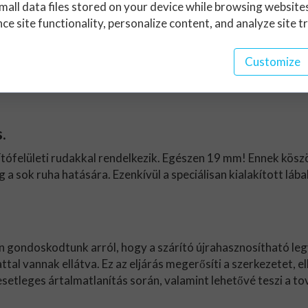
mall data files stored on your device while browsing website
e site functionality, personalize content, and analyze site tr
Customize
, akik megbízható terméket keresnek. Minden szerkezeti rés
ztosítása érdekében.
.
ófelületi rudakkal rendelkezik. Egészen 19 mm! Ennek köszö
sok ruha hatására. Ezenkívül a speciálisan kialakított lábak 
n gondoskodtunk arról, hogy a szárító újrahasznosítható leg
l vannak ellátva. Ez az eljárás megerősíti a szerkezetet, el
setleges ártalmatlanítás során, valamint lehetővé teszi a to