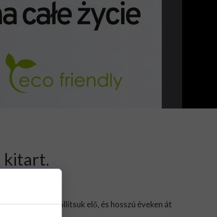
kitart.
chnológiával állítsuk elő, és hosszú éveken át