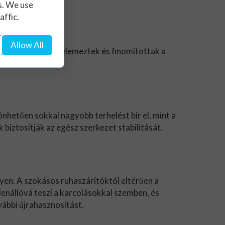
s. We use
affic.
Allow All
zletet gondosan elemeztek és finomítottak a
nhetően sokkal nagyobb terhelést bír el, mint a
biztosítják az egész szerkezet stabilitását.
yen. A szokásos ruhaszárítóktól eltérően a
lenállóvá teszi a karcolásokkal szemben, és
vábbi újrahasznosítást.