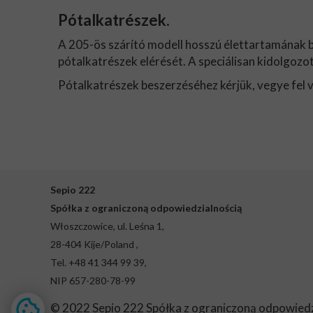
Pótalkatrészek.
A 205-ös szárító modell hosszú élettartamának 
pótalkatrészek elérését. A speciálisan kidolgozo
Pótalkatrészek beszerzéséhez kérjük, vegye fel v
Sepio 222
Spółka z ograniczoną odpowiedzialnością
Włoszczowice, ul. Leśna 1,
28-404 Kije/Poland ,
Tel. +48 41 344 99 39,
NIP 657-280-78-99
© 2022 Sepio 222 Spółka z ograniczoną odpowiedz