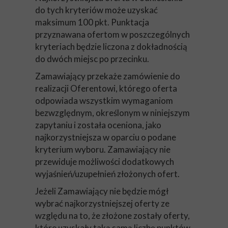
do tych kryteriów może uzyskać
maksimum 100 pkt. Punktacja
przyznawana ofertom w poszczególnych
kryteriach będzie liczona z dokładnością
do dwóch miejsc po przecinku.
Zamawiający przekaże zamówienie do
realizacji Oferentowi, którego oferta
odpowiada wszystkim wymaganiom
bezwzględnym, określonym w niniejszym
zapytaniu i została oceniona, jako
najkorzystniejsza w oparciu o podane
kryterium wyboru. Zamawiający nie
przewiduje możliwości dodatkowych
wyjaśnień/uzupełnień złożonych ofert.
Jeżeli Zamawiający nie będzie mógł
wybrać najkorzystniejszej oferty ze
względu na to, że złożone zostały oferty,
które uzyskały taką samą liczbę punktów,