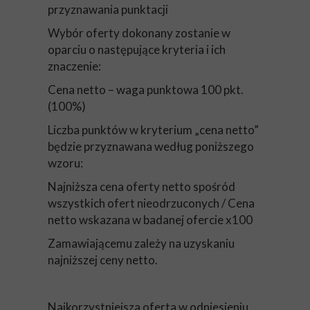
przyznawania punktacji
Wybór oferty dokonany zostanie w
oparciu o następujące kryteria i ich
znaczenie:
Cena netto – waga punktowa 100 pkt.
(100%)
Liczba punktów w kryterium „cena netto”
będzie przyznawana według poniższego
wzoru:
Najniższa cena oferty netto spośród
wszystkich ofert nieodrzuconych / Cena
netto wskazana w badanej ofercie x100
Zamawiającemu zależy na uzyskaniu
najniższej ceny netto.
Najkorzystniejsza oferta w odniesieniu