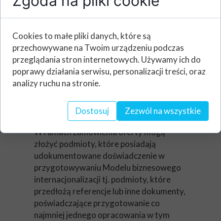
Zgoda na pliki cookie
wybranego Wykonawcę) na etapie
podpisywania umowy na realizację usług.
Jednak termin zakończenia realizacji
Cookies to małe pliki danych, które są
usługi zostanie ustalony tak, by
przechowywane na Twoim urządzeniu podczas
Zamawiający mógł złożyć wniosek o
przeglądania stron internetowych. Używamy ich do
dofinansowanie w ramach naboru
poprawy działania serwisu, personalizacji treści, oraz
prowadzonego do 22.12.2021.
analizy ruchu na stronie.
Dostosuj
Zezwól na wszystkie
Wiedza i doświadczenie:
W ramach zamówienia oferty mogą
złożyć podmioty, które posiadają
udokumentowane doświadczenie w
przygotowywaniu Modelu biznesowego
internacjonalizacji tj. podmioty, które
przedłożą referencje lub inne dokumenty,
poświadczające przygotowanie co
najmniej jednego opracowania w tym