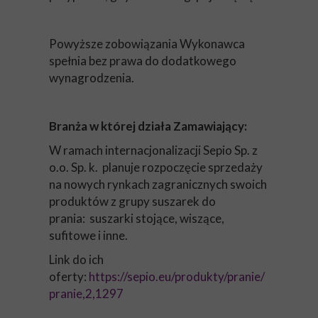
Powyższe zobowiązania Wykonawca
spełnia bez prawa do dodatkowego
wynagrodzenia.
Branża w której działa Zamawiający:
W ramach internacjonalizacji Sepio Sp. z
o.o. Sp. k. planuje rozpoczęcie sprzedaży
na nowych rynkach zagranicznych swoich
produktów z grupy suszarek do
prania: suszarki stojące, wiszące,
sufitowe i inne.
Link do ich
oferty:
https://sepio.eu/produkty/pranie/
pranie,2,1297